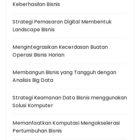
Keberhasilan Bisnis
Strategi Pemasaran Digital Membentuk
Landscape Bisnis
Mengintegrasikan Kecerdasan Buatan
Operasi Bisnis Harian
Membangun Bisnis yang Tangguh dengan
Analisis Big Data
Strategi Keamanan Data Bisnis menggunakan
Solusi Komputer
Memanfaatkan Komputasi Mengakselerasi
Pertumbuhan Bisnis