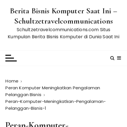
S
Berita Bisnis Komputer Saat Ini –
k
i
Schultzetravelcommunications
p
Schultzetravelcommunications.com Situs
t
Kumpulan Berita Bisnis Komputer di Dunia Saat Ini
o
c
o
n
t
e
n
Home
Peran Komputer Meningkatkan Pengalaman
t
Pelanggan Bisnis
Peran-Komputer-Meningkatkan-Pengalaman-
Pelanggan-Bisnis-1
Peran-Komputer-