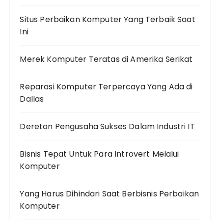
Situs Perbaikan Komputer Yang Terbaik Saat
Ini
Merek Komputer Teratas di Amerika Serikat
Reparasi Komputer Terpercaya Yang Ada di
Dallas
Deretan Pengusaha Sukses Dalam Industri IT
Bisnis Tepat Untuk Para Introvert Melalui
Komputer
Yang Harus Dihindari Saat Berbisnis Perbaikan
Komputer