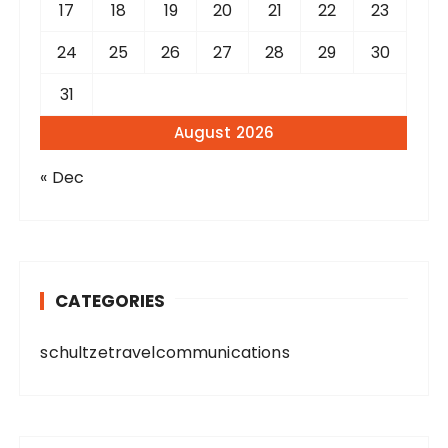
17
18
19
20
21
22
23
24
25
26
27
28
29
30
31
August 2026
« Dec
CATEGORIES
schultzetravelcommunications