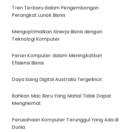
Tren Terbaru dalam Pengembangan
Perangkat Lunak Bisnis
Mengoptimalkan Kinerja Bisnis dengan
Teknologi Komputer
Peran Komputer dalam Meningkatkan
Efisiensi Bisnis
Daya Saing Digital Australia Tergelincir.
Bahkan Mac Baru Yang Mahal Tidak Dapat
Menghemat
Perusahaan Komputer Terunggul Yang Ada di
Dunia