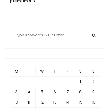
premium303
S
e
a
r
c
h
f
M
T
W
T
F
S
S
o
r
1
2
:
3
4
5
6
7
8
9
10
11
12
13
14
15
16