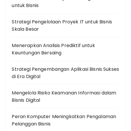
untuk Bisnis
Strategi Pengelolaan Proyek IT untuk Bisnis
Skala Besar
Menerapkan Analisis Prediktif untuk
Keuntungan Bersaing
Strategi Pengembangan Aplikasi Bisnis Sukses
di Era Digital
Mengelola Risiko Keamanan Informasi dalam
Bisnis Digital
Peran Komputer Meningkatkan Pengalaman
Pelanggan Bisnis