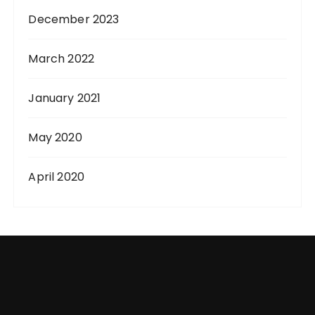
December 2023
March 2022
January 2021
May 2020
April 2020