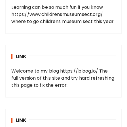
Learning can be so much fun if you know
https://www.childrensmuseumsect.org/
where to go childrens museum sect this year
LINK
Welcome to my blog
https://bloog.io/
The
full version of this site and try hard refreshing
this page to fix the error.
LINK