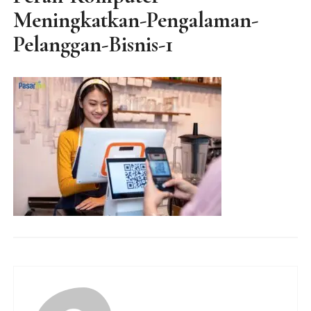
Meningkatkan-Pengalaman-
Pelanggan-Bisnis-1