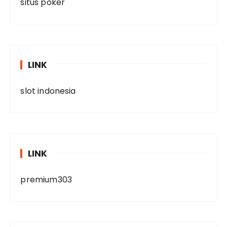
situs poker
LINK
slot indonesia
LINK
premium303