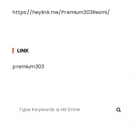
https://heylink.me/Premium303Resmi/
LINK
premium303
S
e
a
r
c