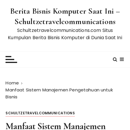
S
Berita Bisnis Komputer Saat Ini –
k
i
Schultzetravelcommunications
p
Schultzetravelcommunications.com Situs
t
Kumpulan Berita Bisnis Komputer di Dunia Saat Ini
o
c
o
n
t
e
n
Home
Manfaat Sistem Manajemen Pengetahuan untuk
t
Bisnis
SCHULTZETRAVELCOMMUNICATIONS
Manfaat Sistem Manajemen