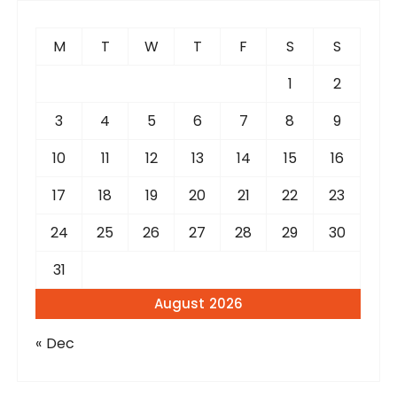
h
f
M
T
W
T
F
S
S
o
r
1
2
:
3
4
5
6
7
8
9
10
11
12
13
14
15
16
17
18
19
20
21
22
23
24
25
26
27
28
29
30
31
August 2026
« Dec