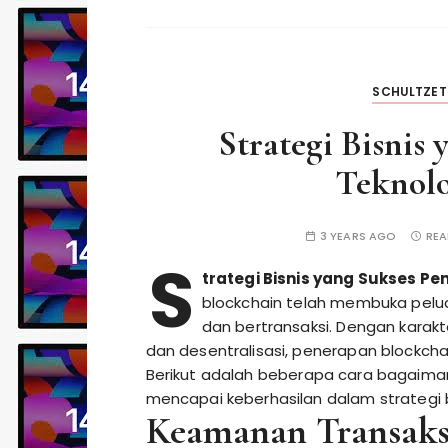
SCHULTZE
Strategi Bisnis
Teknolo
3 YEARS AGO
REA
S
trategi Bisnis yang Sukses P
blockchain telah membuka pelua
dan bertransaksi. Dengan karakte
dan desentralisasi, penerapan blockcha
Berikut adalah beberapa cara bagaima
mencapai keberhasilan dalam strategi b
Keamanan Transaks