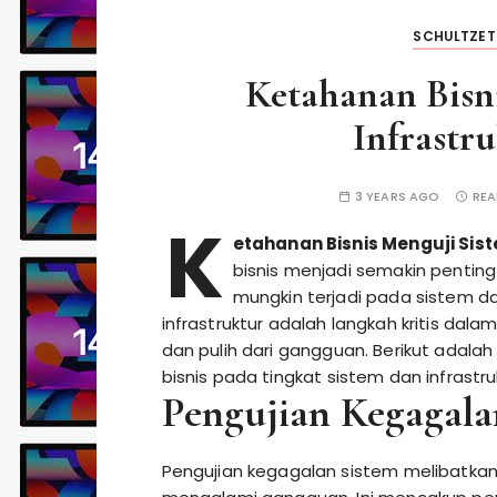
SCHULTZE
Ketahanan Bisn
Infrastr
3 YEARS AGO
REA
K
etahanan Bisnis Menguji Sis
bisnis menjadi semakin pentin
mungkin terjadi pada sistem da
infrastruktur adalah langkah kritis d
dan pulih dari gangguan. Berikut adal
bisnis pada tingkat sistem dan infrastr
Pengujian Kegagala
Pengujian kegagalan sistem melibatkan