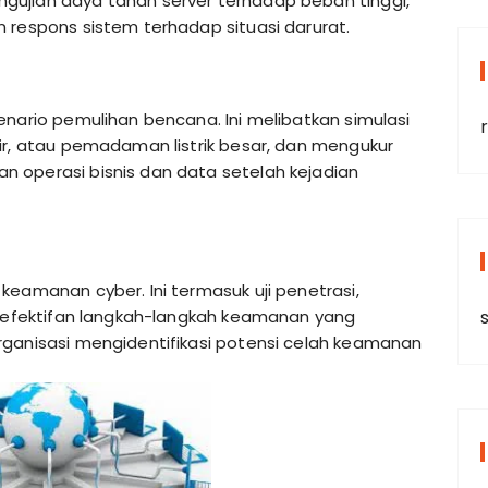
ujian daya tahan server terhadap beban tinggi,
 respons sistem terhadap situasi darurat.
enario pemulihan bencana. Ini melibatkan simulasi
r
ir, atau pemadaman listrik besar, dan mengukur
 operasi bisnis dan data setelah kejadian
keamanan cyber. Ini termasuk uji penetrasi,
keefektifan langkah-langkah keamanan yang
s
rganisasi mengidentifikasi potensi celah keamanan