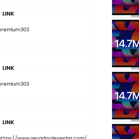
LINK
premium303
LINK
premium303
LINK
https://www.geradordesenha.com/