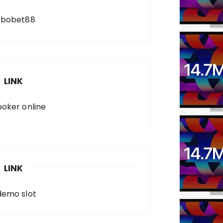
sbobet88
LINK
poker online
LINK
demo slot