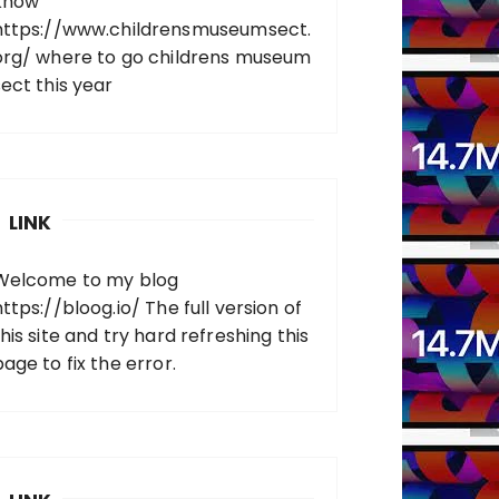
know
https://www.childrensmuseumsect.
org/
where to go childrens museum
sect this year
LINK
Welcome to my blog
https://bloog.io/
The full version of
his site and try hard refreshing this
page to fix the error.