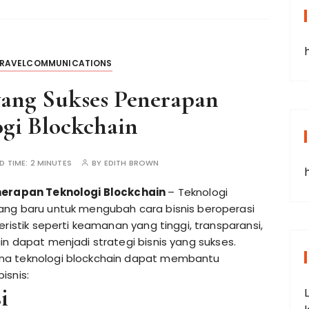
TRAVELCOMMUNICATIONS
 yang Sukses Penerapan
gi Blockchain
D TIME:
2 MINUTES
BY
EDITH BROWN
enerapan Teknologi Blockchain
– Teknologi
ng baru untuk mengubah cara bisnis beroperasi
ristik seperti keamanan yang tinggi, transparansi,
in dapat menjadi strategi bisnis yang sukses.
na teknologi blockchain dapat membantu
isnis:
i