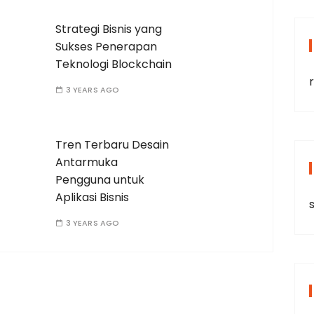
Strategi Bisnis yang
Sukses Penerapan
Teknologi Blockchain
r
3 YEARS AGO
Tren Terbaru Desain
Antarmuka
Pengguna untuk
Aplikasi Bisnis
s
3 YEARS AGO