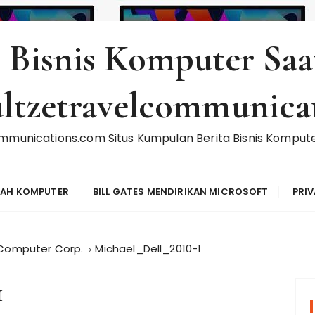
a Bisnis Komputer Saat
ltzetravelcommunica
mmunications.com Situs Kumpulan Berita Bisnis Komputer 
RAH KOMPUTER
BILL GATES MENDIRIKAN MICROSOFT
PRIV
l Computer Corp.
Michael_Dell_2010-1
1