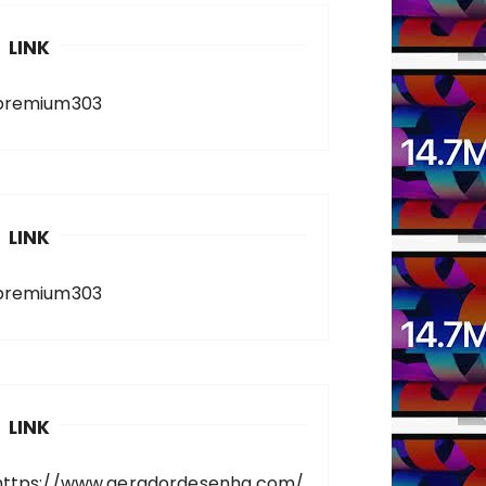
LINK
premium303
LINK
premium303
LINK
https://www.geradordesenha.com/