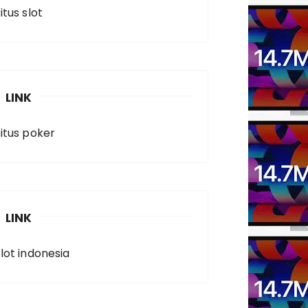
itus slot
LINK
situs poker
LINK
slot indonesia