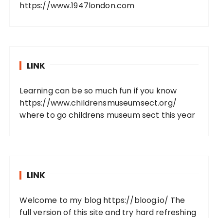
https://www.1947london.com
LINK
Learning can be so much fun if you know
https://www.childrensmuseumsect.org/
where to go childrens museum sect this year
LINK
Welcome to my blog
https://bloog.io/
The
full version of this site and try hard refreshing