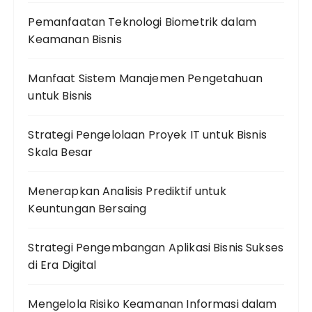
Pemanfaatan Teknologi Biometrik dalam
Keamanan Bisnis
Manfaat Sistem Manajemen Pengetahuan
untuk Bisnis
Strategi Pengelolaan Proyek IT untuk Bisnis
Skala Besar
Menerapkan Analisis Prediktif untuk
Keuntungan Bersaing
Strategi Pengembangan Aplikasi Bisnis Sukses
di Era Digital
Mengelola Risiko Keamanan Informasi dalam