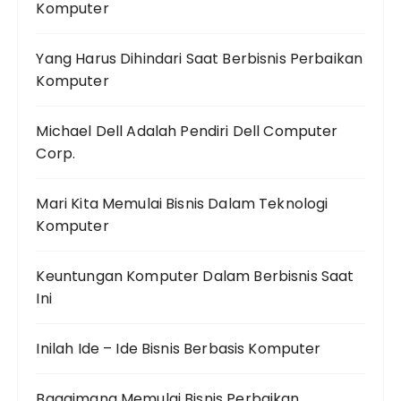
Komputer
Yang Harus Dihindari Saat Berbisnis Perbaikan
Komputer
Michael Dell Adalah Pendiri Dell Computer
Corp.
Mari Kita Memulai Bisnis Dalam Teknologi
Komputer
Keuntungan Komputer Dalam Berbisnis Saat
Ini
Inilah Ide – Ide Bisnis Berbasis Komputer
Bagaimana Memulai Bisnis Perbaikan