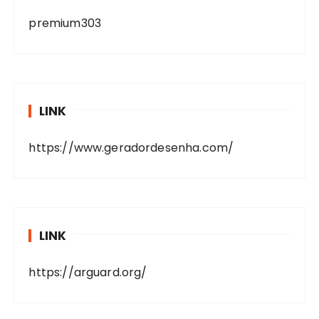
premium303
LINK
https://www.geradordesenha.com/
LINK
https://arguard.org/