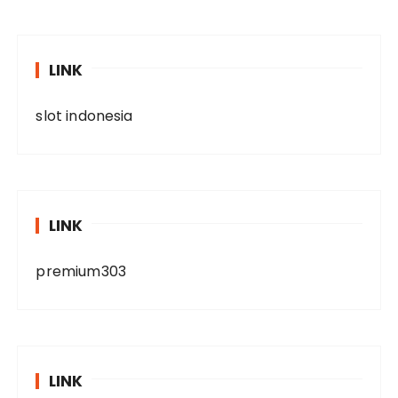
LINK
slot indonesia
LINK
premium303
LINK