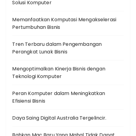
Solusi Komputer
Memanfaatkan Komputasi Mengakselerasi
Pertumbuhan Bisnis
Tren Terbaru dalam Pengembangan
Perangkat Lunak Bisnis
Mengoptimalkan Kinerja Bisnis dengan
Teknologi Komputer
Peran Komputer dalam Meningkatkan
Efisiensi Bisnis
Daya Saing Digital Australia Tergelincir.
Bahkan Mac Baru Yang Mahal Tidak Dapat