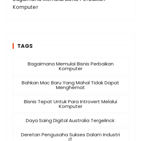
Komputer
TAGS
Bagaimana Memulai Bisnis Perbaikan
Komputer
Bahkan Mac Baru Yang Mahal Tidak Dapat
Menghemat
Bisnis Tepat Untuk Para Introvert Melalui
Komputer
Daya Saing Digital Australia Tergelincir.
Deretan Pengusaha Sukses Dalam Industri
IT