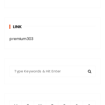
LINK
premium303
S
e
a
r
c
h
f