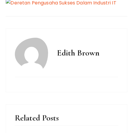
Edith Brown
Related Posts