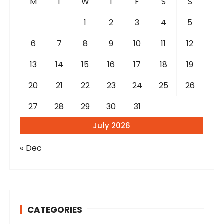
M
T
W
T
F
S
S
o
r
1
2
3
4
5
:
6
7
8
9
10
11
12
13
14
15
16
17
18
19
20
21
22
23
24
25
26
27
28
29
30
31
July 2026
« Dec
CATEGORIES